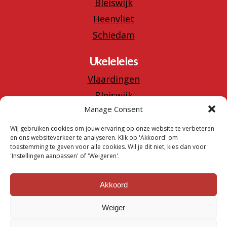
Bleiswijk
Heenvliet
Schiedam
Ukeleleles
Vlaardingen
Bleiswijk
Manage Consent
Heenvliet
Schiedam
Wij gebruiken cookies om jouw ervaring op onze website te verbeteren
en ons websiteverkeer te analyseren. Klik op 'Akkoord' om
toestemming te geven voor alle cookies. Wil je dit niet, kies dan voor
Privacy statement
'Instellingen aanpassen' of 'Weigeren'.
06-44426977
Akkoord
Weiger