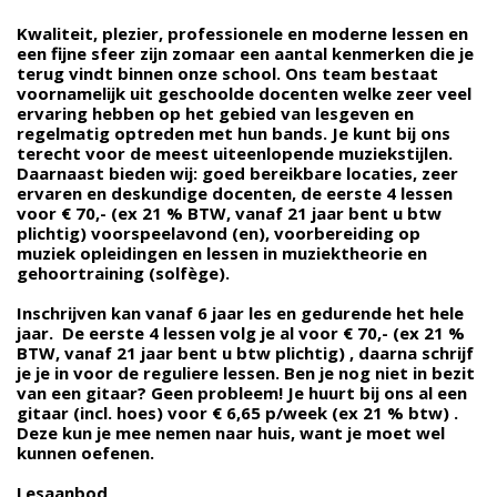
Kwaliteit, plezier, professionele en moderne lessen en
een fijne sfeer zijn zomaar een aantal kenmerken die je
terug vindt binnen onze school. Ons team bestaat
voornamelijk uit geschoolde docenten welke zeer veel
ervaring hebben op het gebied van lesgeven en
regelmatig optreden met hun bands. Je kunt bij ons
terecht voor de meest uiteenlopende muziekstijlen.
Daarnaast bieden wij: goed bereikbare locaties, zeer
ervaren en deskundige docenten, de eerste 4 lessen
voor € 70,- (ex 21 % BTW, vanaf 21 jaar bent u btw
plichtig) voorspeelavond (en), voorbereiding op
muziek opleidingen en lessen in muziektheorie en
gehoortraining (solfège).
Inschrijven kan vanaf 6 jaar les en gedurende het hele
jaar. De eerste 4 lessen volg je al voor € 70,- (ex 21 %
BTW, vanaf 21 jaar bent u btw plichtig) , daarna schrijf
je je in voor de reguliere lessen. Ben je nog niet in bezit
van een gitaar? Geen probleem! Je huurt bij ons al een
gitaar (incl. hoes) voor € 6,65 p/week (ex 21 % btw) .
Deze kun je mee nemen naar huis, want je moet wel
kunnen oefenen.
Lesaanbod